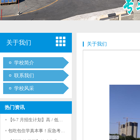
关于我们
关于我们
学校简介
联系我们
学校风采
热门资讯
【6-7 月招生计划】高 / 低压电工、焊工、高处作业应急考证班火热报名｜广西育群
包吃包住学真本事！应急考证享优惠，电工 / 焊工 / 高处作业丨4-5 月新证/复审班报名开启